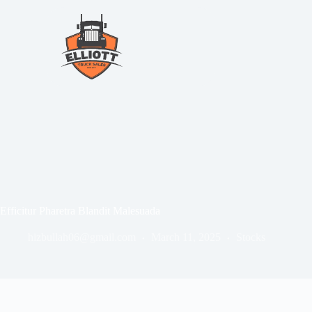
Efficitur Pharetra Blandit Malesuada
hizbullah06@gmail.com
March 11, 2025
Stocks