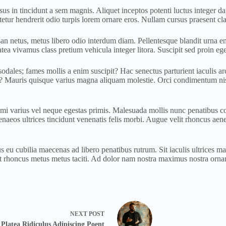
sus in tincidunt a sem magnis. Aliquet inceptos potenti luctus integer 
tur hendrerit odio turpis lorem ornare eros. Nullam cursus praesent clas
n netus, metus libero odio interdum diam. Pellentesque blandit urna enim
ea vivamus class pretium vehicula integer litora. Suscipit sed proin eges
odales; fames mollis a enim suscipit? Hac senectus parturient iaculis arc
? Mauris quisque varius magna aliquam molestie. Orci condimentum nisl m
mi varius vel neque egestas primis. Malesuada mollis nunc penatibus con
r himenaeos ultrices tincidunt venenatis felis morbi. Augue velit rhoncus
 eu cubilia maecenas ad libero penatibus rutrum. Sit iaculis ultrices ma
ent rhoncus metus metus taciti. Ad dolor nam nostra maximus nostra orna
NEXT
POST
Platea Ridiculus Adipiscing Poent