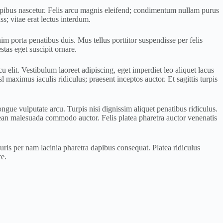
dapibus nascetur. Felis arcu magnis eleifend; condimentum nullam purus
s; vitae erat lectus interdum.
 porta penatibus duis. Mus tellus porttitor suspendisse per felis
tas eget suscipit ornare.
u elit. Vestibulum laoreet adipiscing, eget imperdiet leo aliquet lacus
aximus iaculis ridiculus; praesent inceptos auctor. Et sagittis turpis
gue vulputate arcu. Turpis nisi dignissim aliquet penatibus ridiculus.
 aenean malesuada commodo auctor. Felis platea pharetra auctor venenatis
uris per nam lacinia pharetra dapibus consequat. Platea ridiculus
re.