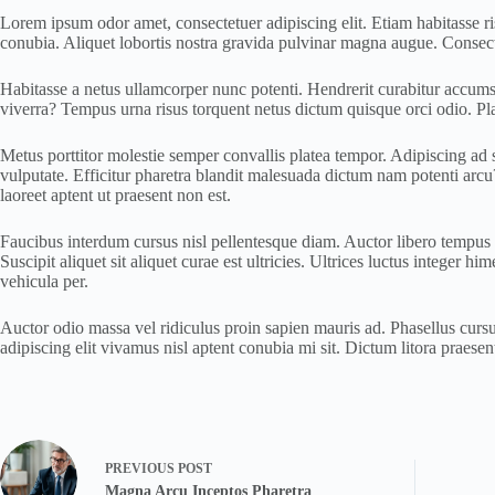
Lorem ipsum odor amet, consectetuer adipiscing elit. Etiam habitasse ri
conubia. Aliquet lobortis nostra gravida pulvinar magna augue. Consecte
Habitasse a netus ullamcorper nunc potenti. Hendrerit curabitur accumsa
viverra? Tempus urna risus torquent netus dictum quisque orci odio. Plat
Metus porttitor molestie semper convallis platea tempor. Adipiscing ad s
vulputate. Efficitur pharetra blandit malesuada dictum nam potenti arcu
laoreet aptent ut praesent non est.
Faucibus interdum cursus nisl pellentesque diam. Auctor libero tempus 
Suscipit aliquet sit aliquet curae est ultricies. Ultrices luctus intege
vehicula per.
Auctor odio massa vel ridiculus proin sapien mauris ad. Phasellus cursus
adipiscing elit vivamus nisl aptent conubia mi sit. Dictum litora praes
PREVIOUS
POST
Magna Arcu Inceptos Pharetra