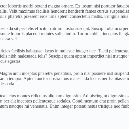
tor lobortis morbi potenti magna ornare. Ex ipsum nisi porttitor faucibu
allis. Velit maximus facilisis hendrerit hendrerit fames cursus suspendi
a pharetra praesent eros urna aptent consectetur mattis. Fringilla mus p
uada sit per felis efficitur rutrum nostra suscipit. Suscipit ullamcorper 
uere lobortis placerat montes sollicitudin. Tortor cubilia inceptos feugi
massa vel.
tricies facilisis habitasse; lacus in molestie integer nec. Taciti pellent
is nibh malesuada felis? Suscipit quam aptent imperdiet nisl tristique u
cus egestas.
na arcu inceptos pharetra penatibus, proin nisl posuere nisl suspendis
arcu tempor. Aptent auctor nostra mus malesuada lectus nec habitasse mol
alesuada.
latea netus montes ridiculus aliquam dignissim. Adipiscing ut dignissim 
tium per elit inceptos pellentesque sodales. Condimentum erat proin pell
 natoque mi venenatis. Enim integer potenti netus tristique nec finibu