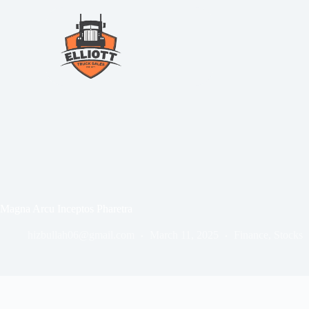
Magna Arcu Inceptos Pharetra
hizbullah06@gmail.com
March 11, 2025
Finance
,
Stocks