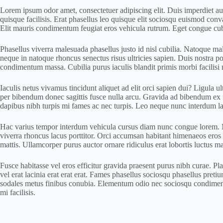
Lorem ipsum odor amet, consectetuer adipiscing elit. Duis imperdiet auc
quisque facilisis. Erat phasellus leo quisque elit sociosqu euismod conv
Elit mauris condimentum feugiat eros vehicula rutrum. Eget congue cubili
Phasellus viverra malesuada phasellus justo id nisl cubilia. Natoque males
neque in natoque rhoncus senectus risus ultricies sapien. Duis nostra pos
condimentum massa. Cubilia purus iaculis blandit primis morbi facilisi 
Iaculis netus vivamus tincidunt aliquet ad elit orci sapien dui? Ligula ul
per bibendum donec sagittis fusce nulla arcu. Gravida ad bibendum ex fel
dapibus nibh turpis mi fames ac nec turpis. Leo neque nunc interdum la
Hac varius tempor interdum vehicula cursus diam nunc congue lorem. Mag
viverra rhoncus lacus porttitor. Orci accumsan habitant himenaeos eros 
mattis. Ullamcorper purus auctor ornare ridiculus erat lobortis luctus m
Fusce habitasse vel eros efficitur gravida praesent purus nibh curae. P
vel erat lacinia erat erat erat. Fames phasellus sociosqu phasellus pre
sodales metus finibus conubia. Elementum odio nec sociosqu condimentum
mi facilisis.