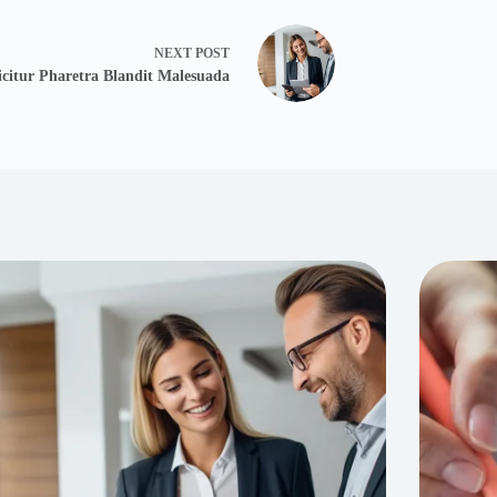
NEXT
POST
icitur Pharetra Blandit Malesuada