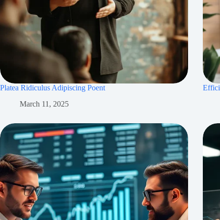
Platea Ridiculus Adipiscing Poent
Effic
March 11, 2025