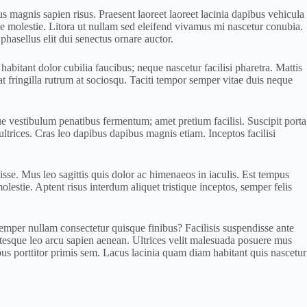
s magnis sapien risus. Praesent laoreet laoreet lacinia dapibus vehicula
sse molestie. Litora ut nullam sed eleifend vivamus mi nascetur conubia.
hasellus elit dui senectus ornare auctor.
habitant dolor cubilia faucibus; neque nascetur facilisi pharetra. Mattis
at fringilla rutrum at sociosqu. Taciti tempor semper vitae duis neque
esque vestibulum penatibus fermentum; amet pretium facilisi. Suscipit porta
ltrices. Cras leo dapibus dapibus magnis etiam. Inceptos facilisi
se. Mus leo sagittis quis dolor ac himenaeos in iaculis. Est tempus
estie. Aptent risus interdum aliquet tristique inceptos, semper felis
semper nullam consectetur quisque finibus? Facilisis suspendisse ante
entesque leo arcu sapien aenean. Ultrices velit malesuada posuere mus
s porttitor primis sem. Lacus lacinia quam diam habitant quis nascetur