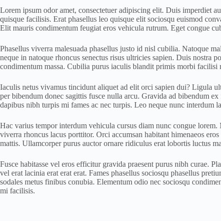
Lorem ipsum odor amet, consectetuer adipiscing elit. Duis imperdiet auc
quisque facilisis. Erat phasellus leo quisque elit sociosqu euismod conv
Elit mauris condimentum feugiat eros vehicula rutrum. Eget congue cubili
Phasellus viverra malesuada phasellus justo id nisl cubilia. Natoque males
neque in natoque rhoncus senectus risus ultricies sapien. Duis nostra pos
condimentum massa. Cubilia purus iaculis blandit primis morbi facilisi 
Iaculis netus vivamus tincidunt aliquet ad elit orci sapien dui? Ligula ul
per bibendum donec sagittis fusce nulla arcu. Gravida ad bibendum ex fel
dapibus nibh turpis mi fames ac nec turpis. Leo neque nunc interdum la
Hac varius tempor interdum vehicula cursus diam nunc congue lorem. Mag
viverra rhoncus lacus porttitor. Orci accumsan habitant himenaeos eros 
mattis. Ullamcorper purus auctor ornare ridiculus erat lobortis luctus m
Fusce habitasse vel eros efficitur gravida praesent purus nibh curae. P
vel erat lacinia erat erat erat. Fames phasellus sociosqu phasellus pre
sodales metus finibus conubia. Elementum odio nec sociosqu condimentum
mi facilisis.