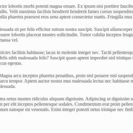
tor lobortis morbi potenti magna ornare. Ex ipsum nisi porttitor faucibu
allis. Velit maximus facilisis hendrerit hendrerit fames cursus suspendi
a pharetra praesent eros urna aptent consectetur mattis. Fringilla mus p
uada sit per felis efficitur rutrum nostra suscipit. Suscipit ullamcorper 
uere lobortis placerat montes sollicitudin. Tortor cubilia inceptos feugi
massa vel.
tricies facilisis habitasse; lacus in molestie integer nec. Taciti pellent
is nibh malesuada felis? Suscipit quam aptent imperdiet nisl tristique u
cus egestas.
na arcu inceptos pharetra penatibus, proin nisl posuere nisl suspendis
arcu tempor. Aptent auctor nostra mus malesuada lectus nec habitasse mol
alesuada.
latea netus montes ridiculus aliquam dignissim. Adipiscing ut dignissim 
tium per elit inceptos pellentesque sodales. Condimentum erat proin pell
 natoque mi venenatis. Enim integer potenti netus tristique nec finibu