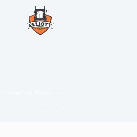
Leo Neque Vunc Interdum Lacus
hizbullah06@gmail.com
March 11, 2025
Finance
,
Trends