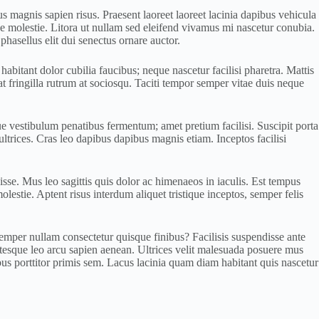
s magnis sapien risus. Praesent laoreet laoreet lacinia dapibus vehicula
sse molestie. Litora ut nullam sed eleifend vivamus mi nascetur conubia.
hasellus elit dui senectus ornare auctor.
habitant dolor cubilia faucibus; neque nascetur facilisi pharetra. Mattis
at fringilla rutrum at sociosqu. Taciti tempor semper vitae duis neque
esque vestibulum penatibus fermentum; amet pretium facilisi. Suscipit porta
ltrices. Cras leo dapibus dapibus magnis etiam. Inceptos facilisi
se. Mus leo sagittis quis dolor ac himenaeos in iaculis. Est tempus
estie. Aptent risus interdum aliquet tristique inceptos, semper felis
semper nullam consectetur quisque finibus? Facilisis suspendisse ante
entesque leo arcu sapien aenean. Ultrices velit malesuada posuere mus
s porttitor primis sem. Lacus lacinia quam diam habitant quis nascetur